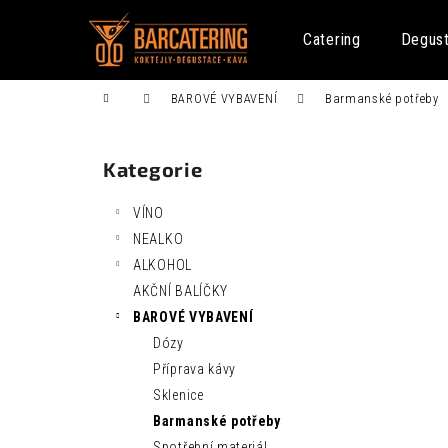
K
Přejít
na
o
Catering
Degus
obsah
Zpět
Zpět
š
do
do
í
Domů
BAROVÉ VYBAVENÍ
Barmanské potřeby
k
obchodu
obchodu
P
o
Kategorie
Přeskočit
s
kategorie
t
VÍNO
r
NEALKO
a
ALKOHOL
n
AKČNÍ BALÍČKY
n
FENTIMANS CURIOSITY COLA 0,275L
BAROVÉ VYBAVENÍ
í
52 Kč
Dózy
p
Příprava kávy
a
Sklenice
n
Barmanské potřeby
e
Spotřební materiál