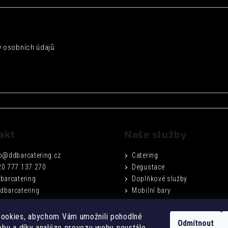
 osobních údajů
akt
Naše služby
o
@
ddbarcatering.cz
Catering
20 777 137 270
Degustace
barcatering
Doplňkové služby
dbarcatering
Mobilní bary
Fotogalerie
Podmínky ochrany osobních ú
ookies, abychom Vám umožnili pohodlné
Odmítnout
Obchodní podmínky
ebu a díky analýze provozu webu neustále