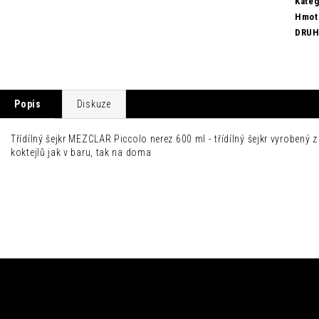
Kateg
Hmot
DRU
Popis
Diskuze
Třídílný šejkr MEZCLAR Piccolo nerez 600 ml - třídílný šejkr vyrobený 
koktejlů jak v baru, tak na doma