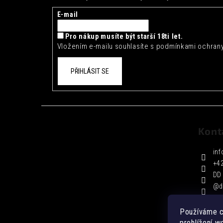
a
t
E-mail
í
Pro nákup musíte být starší 18ti let.
Vložením e-mailu souhlasíte s
podmínkami ochrany
PŘIHLÁSIT SE
Kont
inf
+4
DD 
@d
Používáme c
prohlížení w