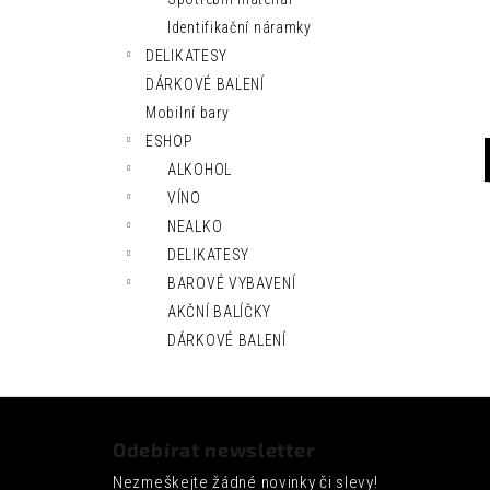
l
Identifikační náramky
DELIKATESY
DÁRKOVÉ BALENÍ
Mobilní bary
ESHOP
ALKOHOL
VÍNO
NEALKO
DELIKATESY
BAROVÉ VYBAVENÍ
AKČNÍ BALÍČKY
DÁRKOVÉ BALENÍ
Z
á
Odebírat newsletter
p
Nezmeškejte žádné novinky či slevy!