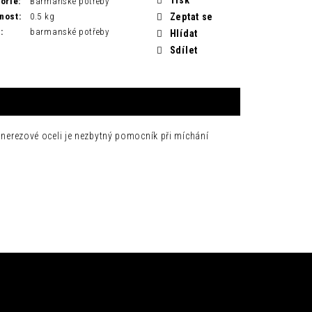
orie
:
Barmanské potřeby
nost
:
0.5 kg
Zeptat se
H
:
barmanské potřeby
Hlídat
Sdílet
z nerezové oceli je nezbytný pomocník při míchání