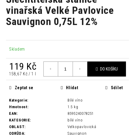
je
a
0,0
vinařská Velké Pavlovice
z
j
Sauvignon 0,75L 12%
5
í
hvězdiček.
t
?
Skladem
119 Kč
DO KOŠÍKU
HLEDAT
Měrná
158,67 Kč / 1 l
cena:
Zeptat se
Hlídat
Sdílet
D
Kategorie
:
Bílé víno
o
Hmotnost
:
1.5 kg
p
EAN
:
8595240078251
o
KATEGORIE
:
bílé víno
r
OBLAST
:
Velkopavlovická
u
ODRŮDA
:
Sauvignon