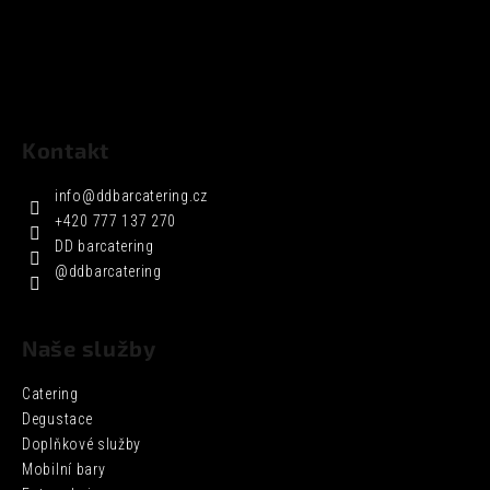
Kontakt
info
@
ddbarcatering.cz
+420 777 137 270
DD barcatering
@ddbarcatering
Naše služby
Catering
Degustace
Doplňkové služby
Mobilní bary