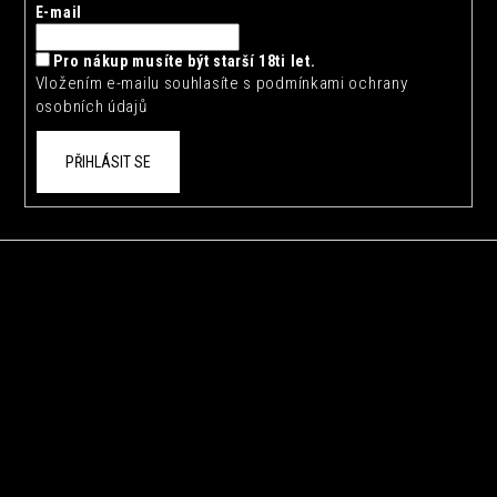
t
E-mail
í
Pro nákup musíte být starší 18ti let.
Vložením e-mailu souhlasíte s
podmínkami ochrany
osobních údajů
PŘIHLÁSIT SE