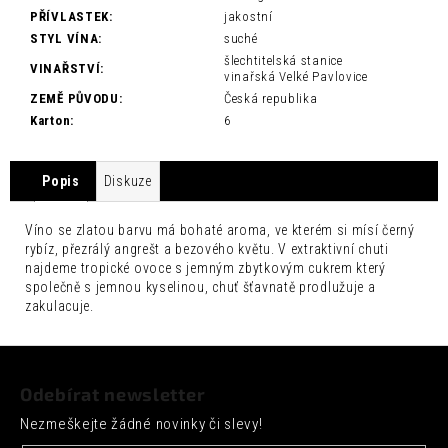
č
PŘÍVLASTEK
:
jakostní
u
STYL VÍNA
:
suché
j
šlechtitelská stanice
e
VINAŘSTVÍ
:
vinařská Velké Pavlovice
m
ZEMĚ PŮVODU
:
Česká republika
e
Karton
:
6
FENTIMANS
CHERRY
Popis
Diskuze
COLA
0,275L
52
Víno se zlatou barvu má bohaté aroma, ve kterém si mísí černý
Kč
rybíz, přezrálý angrešt a bezového květu. V extraktivní chuti
najdeme tropické ovoce s jemným zbytkovým cukrem který
společně s jemnou kyselinou, chuť šťavnatě prodlužuje a
zakulacuje.
Z
á
Odebírat newsletter
p
Nezmeškejte žádné novinky či slevy!
a