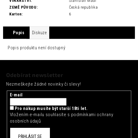
č
VINAŘSTVÍ
:
Stanislav Mádl
u
ZEMĚ PŮVODU
:
Česká republika
j
Karton
:
6
e
m
Popis
Diskuze
e
FENTIMANS
Popis produktu není dostupný
CHERRY
COLA
Z
0,275L
á
52
Odebírat newsletter
Kč
p
Nezmeškejte žádné novinky či slevy!
a
t
E-mail
í
Pro nákup musíte být starší 18ti let.
Vložením e-mailu souhlasíte s
podmínkami ochrany
osobních údajů
PŘIHLÁSIT SE