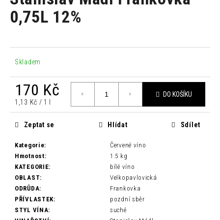
je
a
0,0
0,75L 12%
z
j
5
í
hvězdiček.
t
?
Skladem
170 Kč
DO KOŠÍKU
Měrná
1,13 Kč / 1 l
cena:
HLEDAT
Zeptat se
Hlídat
Sdílet
Kategorie
:
Červené víno
D
Hmotnost
:
1.5 kg
o
KATEGORIE
:
bílé víno
p
OBLAST
:
Velkopavlovická
o
ODRŮDA
:
Frankovka
r
PŘÍVLASTEK
:
pozdní sběr
u
STYL VÍNA
:
suché