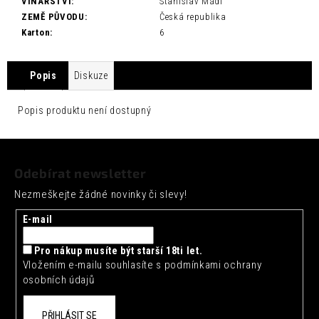
č
VINAŘSTVÍ
:
Stanislav Mádl
u
ZEMĚ PŮVODU
:
Česká republika
j
Karton
:
6
e
m
Popis
Diskuze
e
ARTISAN
Popis produktu není dostupný
TOKYO
YUZU
Z
TONIC
0,2L
á
Odebírat newsletter
35
p
Kč
Nezmeškejte žádné novinky či slevy!
a
t
E-mail
í
Pro nákup musíte být starší 18ti let.
Vložením e-mailu souhlasíte s
podmínkami ochrany
osobních údajů
PŘIHLÁSIT SE