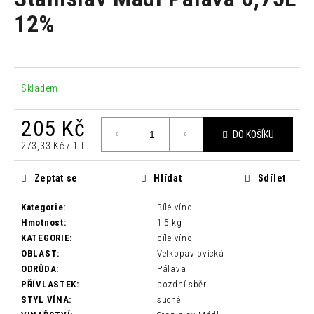
je
a
0,0
12%
z
j
5
í
hvězdiček.
t
?
Skladem
205 Kč
DO KOŠÍKU
Měrná
273,33 Kč / 1 l
cena:
HLEDAT
Zeptat se
Hlídat
Sdílet
Kategorie
:
Bílé víno
D
Hmotnost
:
1.5 kg
o
KATEGORIE
:
bílé víno
p
OBLAST
:
Velkopavlovická
o
ODRŮDA
:
Pálava
r
PŘÍVLASTEK
:
pozdní sběr
u
STYL VÍNA
:
suché