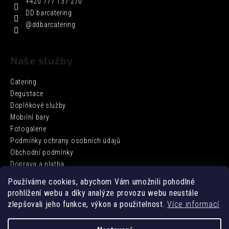
+420 777 137 270
DD barcatering
@ddbarcatering
Naše služby
Catering
Degustace
Doplňkové služby
Mobilní bary
Fotogalerie
Podmínky ochrany osobních údajů
Obchodní podmínky
Doprava a platba
Používáme cookies, abychom Vám umožnili pohodlné
prohlížení webu a díky analýze provozu webu neustále
Facebook
zlepšovali jeho funkce, výkon a použitelnost.
Více informací