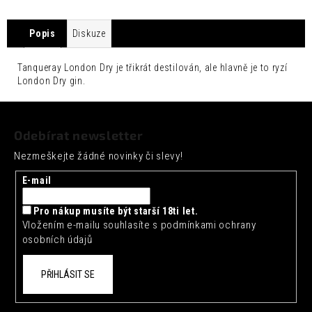
č
u
j
Popis
Diskuze
e
m
Tanqueray London Dry je třikrát destilován, ale hlavně je to ryzí
e
London Dry gin.
Z
FENTIMANS
CURIOSITY
á
COLA
Odebírat newsletter
0,275L
p
Nezmeškejte žádné novinky či slevy!
a
52
Kč
t
E-mail
í
Pro nákup musíte být starší 18ti let.
Vložením e-mailu souhlasíte s
podmínkami ochrany
osobních údajů
PŘIHLÁSIT SE