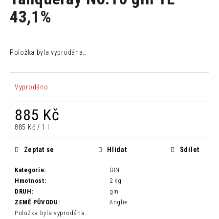
je
a
0,0
43,1%
z
j
5
í
hvězdiček.
t
Položka byla vyprodána…
?
Vyprodáno
885 Kč
HLEDAT
Měrná
885 Kč / 1 l
cena:
Zeptat se
Hlídat
Sdílet
D
o
Kategorie
:
GIN
p
Hmotnost
:
2 kg
o
DRUH
:
gin
r
ZEMĚ PŮVODU
:
Anglie
u
Položka byla vyprodána…