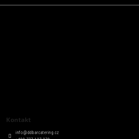
Kontakt
info
@
ddbarcatering.cz