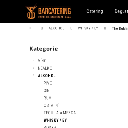
K
Přejít
na
o
Catering
Degus
obsah
Zpět
Zpět
š
do
do
í
Domů
ALKOHOL
WHISKY / EY
The Dubli
k
obchodu
obchodu
P
o
Kategorie
Přeskočit
s
kategorie
t
VÍNO
r
NEALKO
a
ALKOHOL
n
PIVO
n
FENTIMANS CURIOSITY COLA 0,275L
GIN
í
52 Kč
RUM
p
OSTATNÍ
a
TEQUILA a MEZCAL
n
WHISKY / EY
e
VODKA