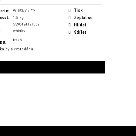
Tisk
orie
:
WHISKY / EY
nost
:
1.5 kg
Zeptat se
5390424121869
Hlídat
H
:
whisky
Sdílet
Irsko
ODU
:
ka byla vyprodána…