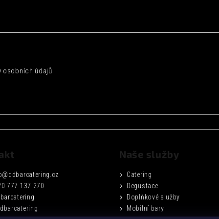
 osobních údajů
akt
Naše služby
o
@
ddbarcatering.cz
Catering
20 777 137 270
Degustace
barcatering
Doplňkové služby
dbarcatering
Mobilní bary