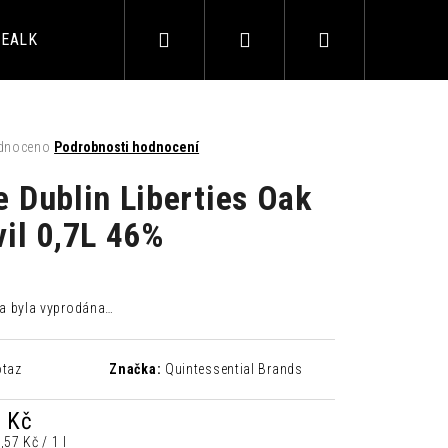
Hledat
Přihlášení
Nákupní
EALKO
ALKOHOL
AKČNÍ BALÍČKY
BAROVÉ 
košík
né
dnoceno
Podrobnosti hodnocení
ení
tu
e Dublin Liberties Oak
vil 0,7L 46%
ek.
a byla vyprodána…
LIMETKA 0,33L
otaz
Značka:
Quintessential Brands
 Kč
á
,57 Kč / 1 l