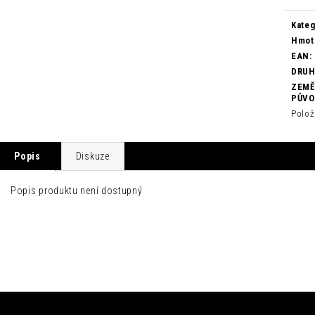
cena:
Kateg
Hmot
EAN
:
DRU
ZEMĚ
PŮV
Polož
Popis
Diskuze
Popis produktu není dostupný