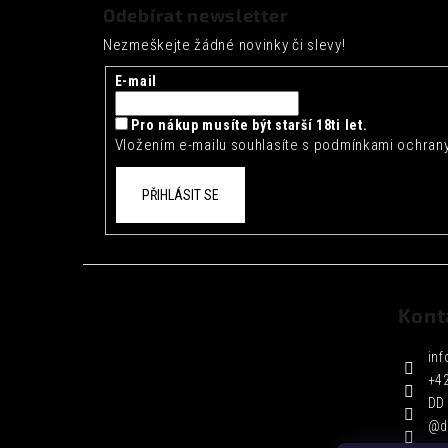
á
Odebírat newsletter
p
Nezmeškejte žádné novinky či slevy!
a
t
E-mail
í
Pro nákup musíte být starší 18ti let.
Vložením e-mailu souhlasíte s
podmínkami ochrany
PŘIHLÁSIT SE
Kont
inf
+4
DD 
@d