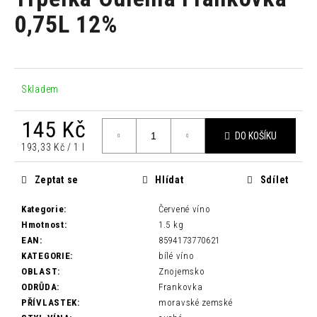
je
a
0,0
0,75L 12%
z
j
5
í
hvězdiček.
t
?
Skladem
145 Kč
DO KOŠÍKU
Měrná
193,33 Kč / 1 l
cena:
HLEDAT
Zeptat se
Hlídat
Sdílet
Kategorie
:
Červené víno
D
Hmotnost
:
1.5 kg
o
EAN
:
8594173770621
p
KATEGORIE
:
bílé víno
o
OBLAST
:
Znojemsko
r
ODRŮDA
:
Frankovka
u
PŘÍVLASTEK
:
moravské zemské