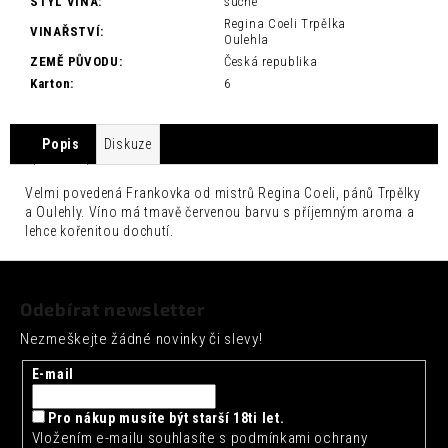
č
STYL VÍNA
:
suché
u
Regina Coeli Trpělka
VINAŘSTVÍ
:
Oulehla
j
ZEMĚ PŮVODU
:
Česká republika
e
Karton
:
6
m
e
Popis
Diskuze
SEICHA
MATCHA
LIMETKA
Velmi povedená Frankovka od mistrů Regina Coeli, pánů Trpělky
0,33L
a Oulehly. Víno má tmavě červenou barvu s příjemným aroma a
42
lehce kořenitou dochutí.
Kč
Z
á
Odebírat newsletter
p
Nezmeškejte žádné novinky či slevy!
a
t
E-mail
í
Pro nákup musíte být starší 18ti let.
Vložením e-mailu souhlasíte s
podmínkami ochrany