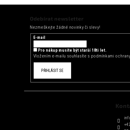
Z
á
Odebírat newsletter
p
Nezmeškejte žádné novinky či slevy!
a
t
E-mail
í
Pro nákup musíte být starší 18ti let.
Vložením e-mailu souhlasíte s
podmínkami ochrany
PŘIHLÁSIT SE
Kont
inf
+4