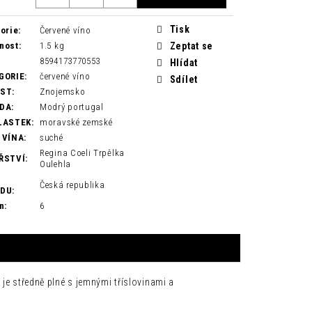
Tisk
orie
:
Červené víno
nost
:
1.5 kg
Zeptat se
8594173770553
Hlídat
GORIE
:
červené víno
Sdílet
AST
:
Znojemsko
DA
:
Modrý portugal
LASTEK
:
moravské zemské
 VÍNA
:
suché
Regina Coeli Trpělka
ŘSTVÍ
:
Oulehla
Česká republika
ODU
:
n
:
6
 je středně plné s jemnými tříslovinami a