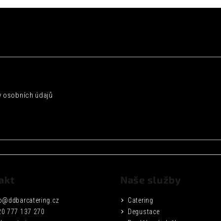
 osobních údajů
akt
Naše služby
o
@
ddbarcatering.cz
Catering
20 777 137 270
Degustace