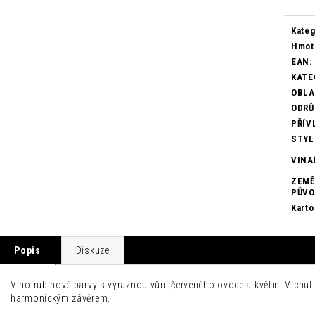
Kateg
Hmot
EAN
:
KATE
OBL
ODRŮ
PŘÍV
STYL
VINA
ZEMĚ
PŮV
Karto
Popis
Diskuze
Víno rubínové barvy s výraznou vůní červeného ovoce a květin. V chuti
harmonickým závěrem.