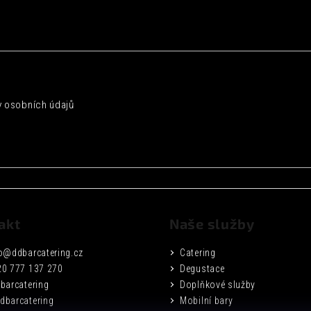
 osobních údajů
akt
Naše služby
o
@
ddbarcatering.cz
Catering
20 777 137 270
Degustace
barcatering
Doplňkové služby
dbarcatering
Mobilní bary