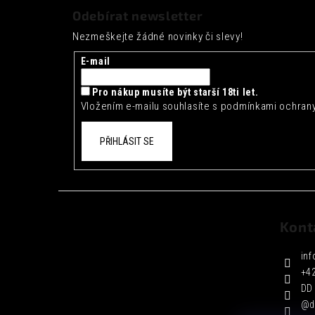
á
Odebírat newsletter
p
Nezmeškejte žádné novinky či slevy!
a
t
E-mail
í
Pro nákup musíte být starší 18ti let.
Vložením e-mailu souhlasíte s
podmínkami ochrany
PŘIHLÁSIT SE
Kont
inf
+4
DD 
@d