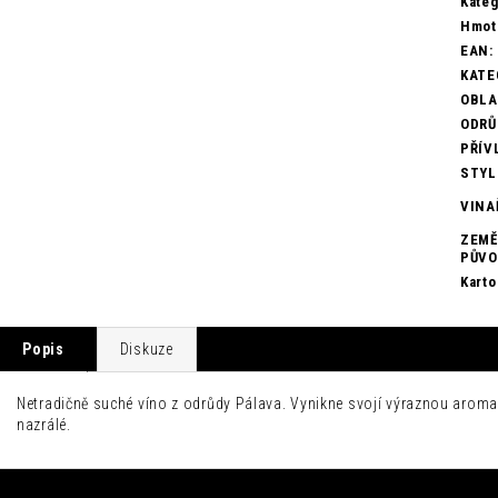
Kateg
Hmot
EAN
:
KATE
OBL
ODRŮ
PŘÍV
STYL
VINA
ZEMĚ
PŮV
Karto
Popis
Diskuze
Netradičně suché víno z odrůdy Pálava. Vynikne svojí výraznou aromatic
nazrálé.