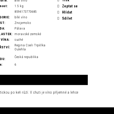
orie
:
Bílé víno
nost
:
1.5 kg
Zeptat se
8594173770685
Hlídat
GORIE
:
bílé víno
Sdílet
AST
:
Znojemsko
DA
:
Pálava
LASTEK
:
moravské zemské
 VÍNA
:
suché
Regina Coeli Trpělka
ŘSTVÍ
:
Oulehla
Česká republika
ODU
:
n
:
6
kou po keři růží. V chuti je víno příjemné a lehce