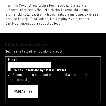
č
u
Twin Fin Coconut and Lychee Rum je odvážný a jasný s
krásnými tóny čerstvého liči a živého kokosu.
Má krásný
j
aromatický svěží závěr plný lesních jahod a melounu.
Skvěle se
e
hodí do koktejlu Pina Colada, který je plný života, nebo s
m
čerstvou limonádou a spoustou ledu.
e
Z
FENTIMANS
CURIOSITY
á
Odebírat newsletter
COLA
p
0,275L
Nezmeškejte žádné novinky či slevy!
a
52
Kč
t
E-mail
í
Pro nákup musíte být starší 18ti let.
Vložením e-mailu souhlasíte s
podmínkami ochrany
osobních údajů
PŘIHLÁSIT SE