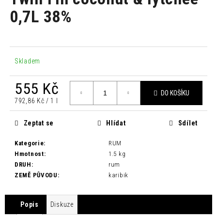
je
a
0,0
0,7L 38%
z
j
5
í
hvězdiček.
t
?
Skladem
555 Kč
DO KOŠÍKU
Měrná
792,86 Kč / 1 l
cena:
HLEDAT
Zeptat se
Hlídat
Sdílet
Kategorie
:
RUM
D
Hmotnost
:
1.5 kg
o
DRUH
:
rum
p
ZEMĚ PŮVODU
:
karibik
o
r
Popis
Diskuze
u