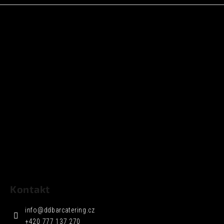
Kontakt
info
@
ddbarcatering.cz
+420 777 137 270