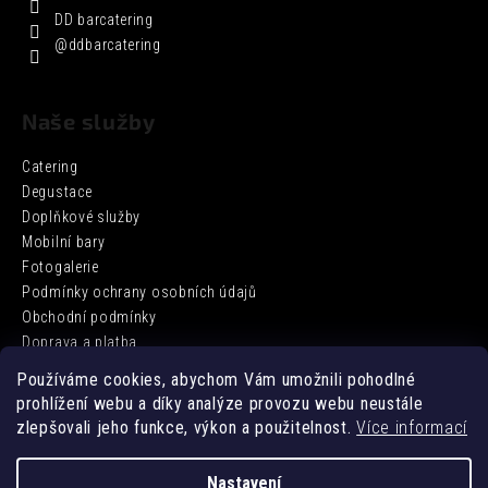
DD barcatering
@ddbarcatering
Naše služby
Catering
Degustace
Doplňkové služby
Mobilní bary
Fotogalerie
Podmínky ochrany osobních údajů
Obchodní podmínky
Doprava a platba
Používáme cookies, abychom Vám umožnili pohodlné
prohlížení webu a díky analýze provozu webu neustále
Facebook
zlepšovali jeho funkce, výkon a použitelnost.
Více informací
Nastavení