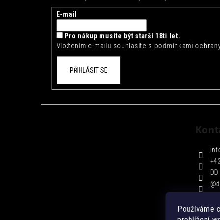
a
t
E-mail
í
Pro nákup musíte být starší 18ti let.
Vložením e-mailu souhlasíte s
podmínkami ochrany
PŘIHLÁSIT SE
Kont
inf
+4
DD 
@d
Používáme c
prohlížení w