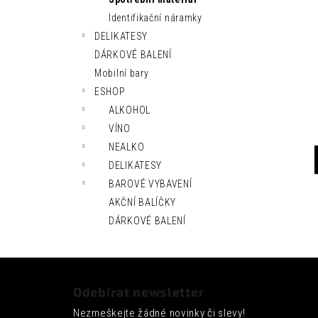
l
Identifikační náramky
DELIKATESY
DÁRKOVÉ BALENÍ
Mobilní bary
ESHOP
ALKOHOL
VÍNO
NEALKO
DELIKATESY
BAROVÉ VYBAVENÍ
AKČNÍ BALÍČKY
DÁRKOVÉ BALENÍ
Z
á
Odebírat newsletter
p
Nezmeškejte žádné novinky či slevy!