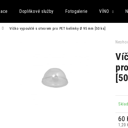
tace
Doplňkové služby
Fotogalerie
VÍNO
N
Víčko vypouklé s otvorem pro PET kelímky Ø 95 mm [50 ks]
Co potřebujete najít?
Průměr
Neoho
hodnoc
produk
Ví
HLEDAT
je
0,0
pr
z
[50
5
Doporučujeme
hvězdič
ARTISAN TOKYO YUZU TONIC 0,2L
SEICHA MATCHA 
35 Kč
42 Kč
Skla
60 
Měrn
1,20 