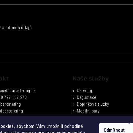
 osobních údajů
akt
Naše služby
o
@
ddbarcatering.cz
Catering
20 777 137 270
Degustace
barcatering
Doplňkové služby
dbarcatering
Mobilní bary
Fotogalerie
Podmínky ochrany osobních ú
ookies, abychom Vám umožnili pohodlné
Odmítnout
Obchodní podmínky
ebu a díky analýze provozu webu neustále