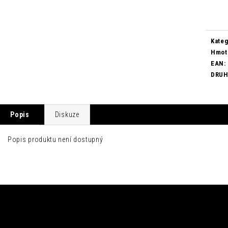
cena:
Kateg
Hmot
EAN
:
DRU
Popis
Diskuze
Popis produktu není dostupný