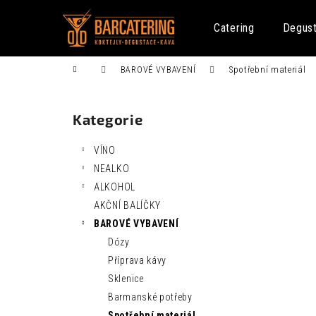
K
Přejít
na
o
Catering
Degus
obsah
Zpět
Zpět
š
do
do
í
Domů
BAROVÉ VYBAVENÍ
Spotřební materiál
k
obchodu
obchodu
P
o
Kategorie
Přeskočit
s
kategorie
t
VÍNO
r
NEALKO
a
ALKOHOL
n
AKČNÍ BALÍČKY
n
FENTIMANS CURIOSITY COLA 0,275L
BAROVÉ VYBAVENÍ
í
52 Kč
Dózy
p
Příprava kávy
a
Sklenice
n
Barmanské potřeby
e
Spotřební materiál