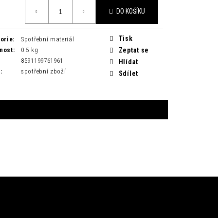
DO KOŠÍKU
Tisk
orie
:
Spotřební materiál
nost
:
0.5 kg
Zeptat se
8591199761961
Hlídat
H
:
spotřební zboží
Sdílet