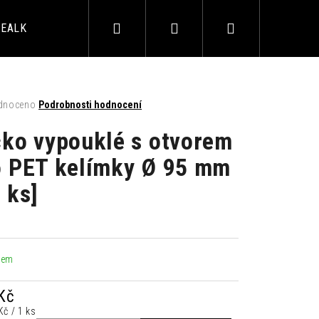
Hledat
Přihlášení
Nákupní
EALKO
ALKOHOL
AKČNÍ BALÍČKY
BAROVÉ 
košík
né
dnoceno
Podrobnosti hodnocení
ení
tu
čko vypouklé s otvorem
o PET kelímky Ø 95 mm
 ks]
ek.
LIMETKA 0,33L
dem
Kč
á
Kč / 1 ks