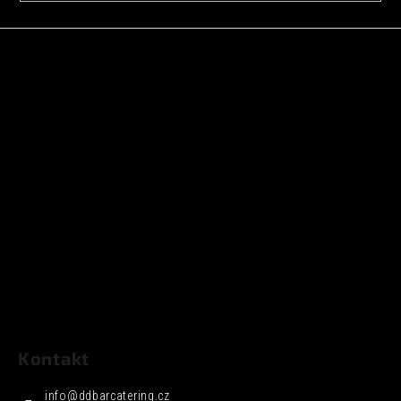
Kontakt
info
@
ddbarcatering.cz