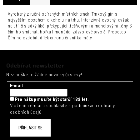
č
u
j
Vyrobený z ručně sbíraných místních trnek. Trnkový gin s
nejvyšším obsahem alkoholu na trhu. Intenzivně ovocný, avšak
e
ne příliš sladký likér překypující třešňovými a mandlovými tóny S
m
čím ho smíchat: hořká limonáda, zázvorové pivo či Prosecco
e
Čím ho ozdobit: dílek citronu či snítka máty
FENTIMANS
Z
CHERRY
COLA
á
0,275L
Odebírat newsletter
p
52
Nezmeškejte žádné novinky či slevy!
a
Kč
t
E-mail
í
Pro nákup musíte být starší 18ti let.
Vložením e-mailu souhlasíte s
podmínkami ochrany
osobních údajů
PŘIHLÁSIT SE