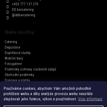
+420 777 137 270
DD barcatering
@ddbarcatering
Naše služby
Catering
Degustace
Doplňkové služby
Mobilní bary
Fotogalerie
Podmínky ochrany osobních údajů
Obchodní podmínky
Doprava a platba
Používáme cookies, abychom Vám umožnili pohodlné
prohlížení webu a díky analýze provozu webu neustále
Facebook
zlepšovali jeho funkce, výkon a použitelnost.
Více informací