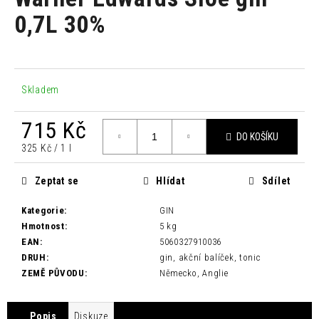
je
a
0,0
0,7L 30%
z
j
5
í
hvězdiček.
t
?
Skladem
715 Kč
DO KOŠÍKU
Měrná
325 Kč / 1 l
cena:
HLEDAT
Zeptat se
Hlídat
Sdílet
Kategorie
:
GIN
D
Hmotnost
:
5 kg
o
EAN
:
5060327910036
p
DRUH
:
gin, akční balíček, tonic
o
ZEMĚ PŮVODU
:
Německo, Anglie
r
u
Popis
Diskuze