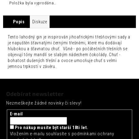
č
Položka byla vyprodána…
u
j
e
Popis
Diskuze
m
e
Tento lahodný gin je inspirován jihoafrickými třešňovými sady a
je napuštěn šťavnatými černými třešněmi, které mu dodávají
FENTIMANS
hlubokou a šťavnatou chuť.
Vůně - po počátečních třešních se
CHERRY
objevují tóny mandlí se slabým nádechem čokolády.
Chuť -
COLA
bohatost dušených třešní a ovoce umocňuje chuť s velmi
0,275L
jemnou trpkostí v závěru.
52
Kč
Z
á
Odebírat newsletter
p
Nezmeškejte žádné novinky či slevy!
a
t
E-mail
í
Pro nákup musíte být starší 18ti let.
Vložením e-mailu souhlasíte s
podmínkami ochrany