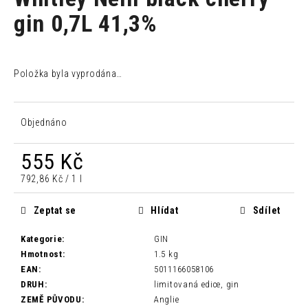
je
a
0,0
gin 0,7L 41,3%
z
j
5
í
hvězdiček.
t
Položka byla vyprodána…
?
Objednáno
555 Kč
HLEDAT
Měrná
792,86 Kč / 1 l
cena:
Zeptat se
Hlídat
Sdílet
D
o
Kategorie
:
GIN
p
Hmotnost
:
1.5 kg
o
EAN
:
5011166058106
r
DRUH
:
limitovaná edice, gin
u
ZEMĚ PŮVODU
:
Anglie