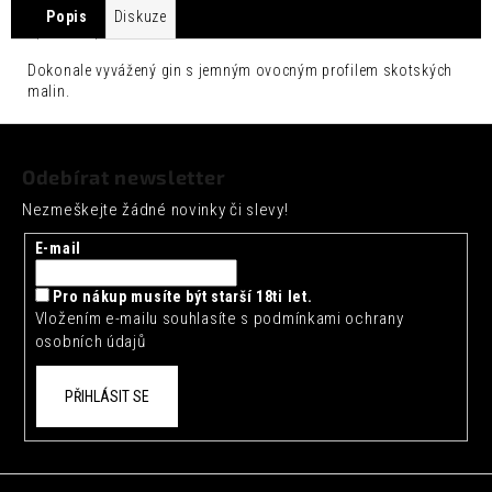
č
Popis
Diskuze
u
j
Dokonale vyvážený gin s jemným ovocným profilem skotských
e
malin.
m
e
Z
á
FENTIMANS
Odebírat newsletter
CHERRY
p
COLA
Nezmeškejte žádné novinky či slevy!
a
0,275L
t
E-mail
52
Kč
í
Pro nákup musíte být starší 18ti let.
Vložením e-mailu souhlasíte s
podmínkami ochrany
osobních údajů
PŘIHLÁSIT SE