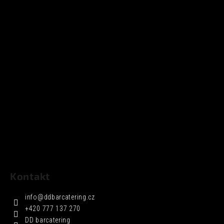
Kontakt
info
@
ddbarcatering.cz
+420 777 137 270
DD barcatering