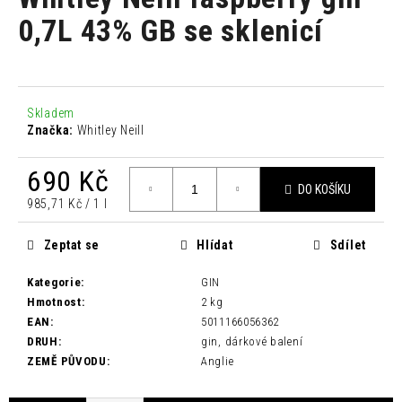
je
a
0,0
0,7L 43% GB se sklenicí
z
j
5
í
hvězdiček.
t
?
Skladem
Značka:
Whitley Neill
690 Kč
DO KOŠÍKU
Měrná
985,71 Kč / 1 l
HLEDAT
cena:
Zeptat se
Hlídat
Sdílet
Kategorie
:
GIN
D
Hmotnost
:
2 kg
o
EAN
:
5011166056362
p
DRUH
:
gin, dárkové balení
o
ZEMĚ PŮVODU
:
Anglie
r
u