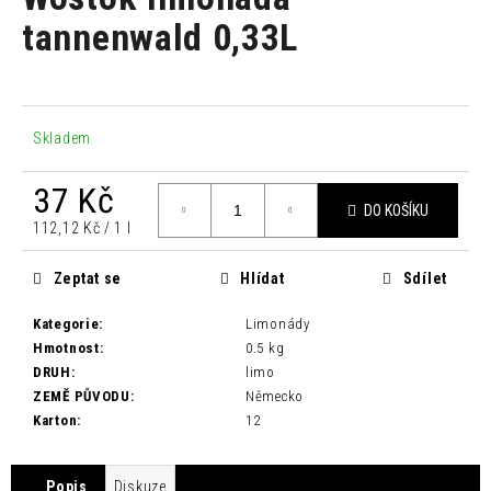
je
a
0,0
tannenwald 0,33L
z
j
5
í
hvězdiček.
t
?
Skladem
37 Kč
DO KOŠÍKU
Měrná
112,12 Kč / 1 l
cena:
HLEDAT
Zeptat se
Hlídat
Sdílet
Kategorie
:
Limonády
D
Hmotnost
:
0.5 kg
o
DRUH
:
limo
p
ZEMĚ PŮVODU
:
Německo
o
Karton
:
12
r
u
Popis
Diskuze