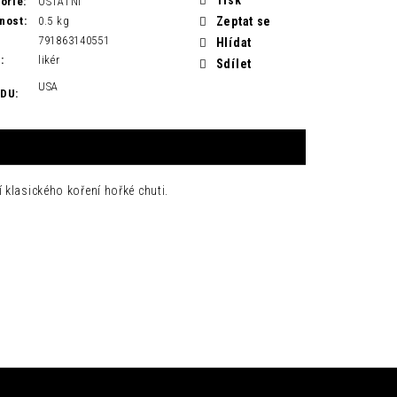
orie
:
OSTATNÍ
nost
:
0.5 kg
Zeptat se
791863140551
Hlídat
H
:
likér
Sdílet
USA
ODU
:
 klasického koření hořké chuti.