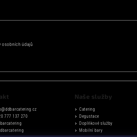
 osobních údajů
akt
Naše služby
o
@
ddbarcatering.cz
Catering
20 777 137 270
Degustace
barcatering
Doplňkové služby
dbarcatering
Mobilní bary