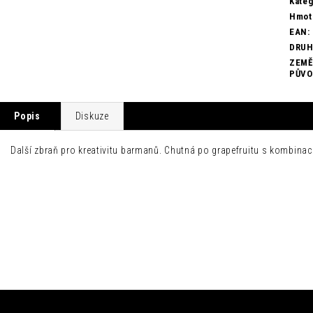
Kateg
Hmot
EAN
:
DRU
ZEMĚ
PŮV
Popis
Diskuze
Další zbraň pro kreativitu barmanů. Chutná po grapefruitu s kombinací