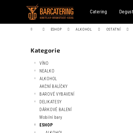
K
Přejít
na
o
Catering
Degus
obsah
Zpět
Zpět
š
do
do
í
Domů
ESHOP
ALKOHOL
OSTATNÍ
k
obchodu
obchodu
P
o
Kategorie
Přeskočit
s
kategorie
t
VÍNO
r
NEALKO
a
ALKOHOL
n
AKČNÍ BALÍČKY
n
FENTIMANS CURIOSITY COLA 0,275L
BAROVÉ VYBAVENÍ
í
52 Kč
DELIKATESY
p
DÁRKOVÉ BALENÍ
a
Mobilní bary
n
ESHOP
e
ALKOHOL