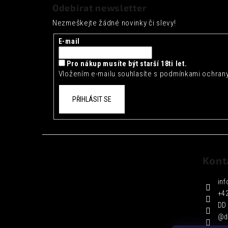
á
Odebírat newsletter
p
Nezmeškejte žádné novinky či slevy!
a
t
E-mail
í
Pro nákup musíte být starší 18ti let.
Vložením e-mailu souhlasíte s
podmínkami ochrany
PŘIHLÁSIT SE
Kont
inf
+4
DD 
@d