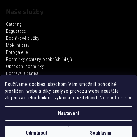
Naše služby
Catering
Degustace
Doplňkové služby
Mobilní bary
Fotogalerie
Podmínky ochrany osobních údajů
Obchodní podmínky
Doprava a platba
Používáme cookies, abychom Vám umožnili pohodlné
prohlížení webu a díky analýze provozu webu neustále
Facebook
zlepšovali jeho funkce, výkon a použitelnost.
Více informací
Nastavení
Vytvořil Shoptet
Odmítnout
Souhlasím
Copyright 2026
DD BARCATERING
. Všechna práva vyhrazena.