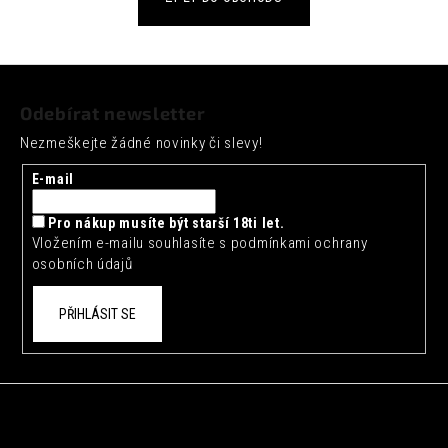
a
j
Z
í
á
t
Odebírat newsletter
p
?
Nezmeškejte žádné novinky či slevy!
a
t
E-mail
í
Pro nákup musíte být starší 18ti let.
HLEDAT
Vložením e-mailu souhlasíte s
podmínkami ochrany
osobních údajů
PŘIHLÁSIT SE
D
o
p
o
r
u