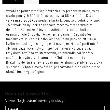
č
u
j
Vyrábí se pouze v malých dávkách a to především ručně, vždy
okolo pouhých 500 litrů což odpovídá 55 kartónům. Každá
e
várka má v sobě kus předané lásky k tomuto produktu. Prvních
m
15 přírodních bylinek se nechává macerovat v naturálním
e
destilátu z cukrové třtiny pro vstřebání extraktu chutí a
esenčních olejů. Zbylích 6 se nechá parně infůzovat přes
ARTISAN
měděný kotlík. Vedle klasických tónů ginu jalovce, citrusů a
TOKYO
květin má tento gin 6 ingrediencí navíc, mezi které patří ručně
YUZU
sbírané bazalkové listy z Indie, rozmarýn z Portugalska,
TONIC
fenyklové semínka ze středozemí, kalamondin od tichého
0,2L
oceánu, badyán z Vietnamu a lokální acai rostoucí v
35
Brazílii. Skleněná láhev je opatřena reliéfními detaily a logo oka
Kč
s korunou v barvě kovové mědi je znázornění tradičního hrnce
sloužícímu k výrobě ginu.
Z
á
Odebírat newsletter
p
Nezmeškejte žádné novinky či slevy!
a
t
E-mail