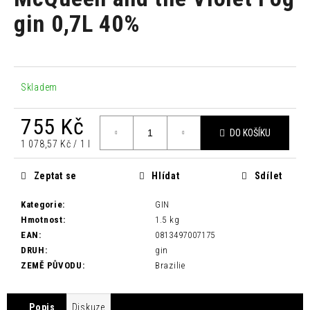
je
a
0,0
gin 0,7L 40%
z
j
5
í
hvězdiček.
t
?
Skladem
755 Kč
DO KOŠÍKU
Měrná
1 078,57 Kč / 1 l
cena:
HLEDAT
Zeptat se
Hlídat
Sdílet
Kategorie
:
GIN
D
Hmotnost
:
1.5 kg
o
EAN
:
0813497007175
p
DRUH
:
gin
o
ZEMĚ PŮVODU
:
Brazilie
r
u
Popis
Diskuze