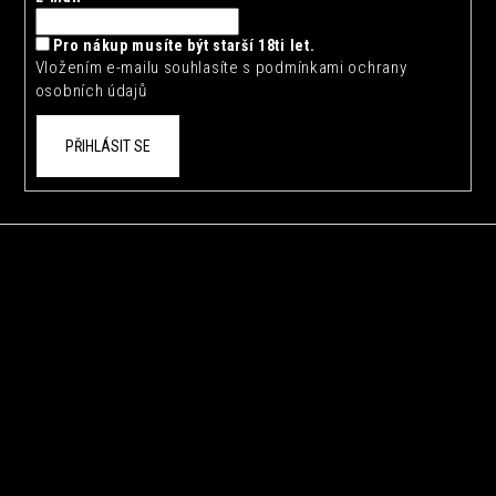
í
Pro nákup musíte být starší 18ti let.
Vložením e-mailu souhlasíte s
podmínkami ochrany
osobních údajů
PŘIHLÁSIT SE