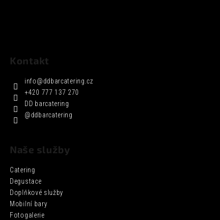
Kontakt
info
@
ddbarcatering.cz
+420 777 137 270
DD barcatering
@ddbarcatering
Naše služby
Catering
Degustace
Doplňkové služby
Mobilní bary
Fotogalerie