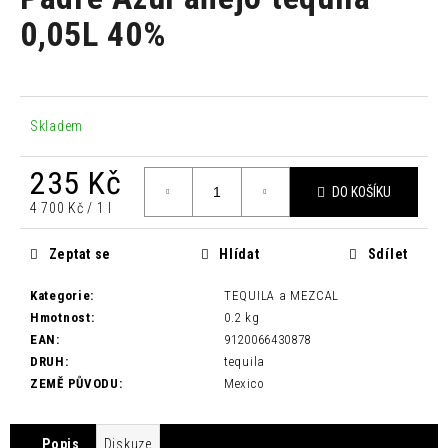
je
a
0,0
0,05L 40%
z
j
5
í
hvězdiček.
t
?
Skladem
235 Kč
DO KOŠÍKU
Měrná
4 700 Kč / 1 l
cena:
HLEDAT
Zeptat se
Hlídat
Sdílet
Kategorie
:
TEQUILA a MEZCAL
D
Hmotnost
:
0.2 kg
o
EAN
:
9120066430878
p
DRUH
:
tequila
o
ZEMĚ PŮVODU
:
Mexico
r
u
Popis
Diskuze