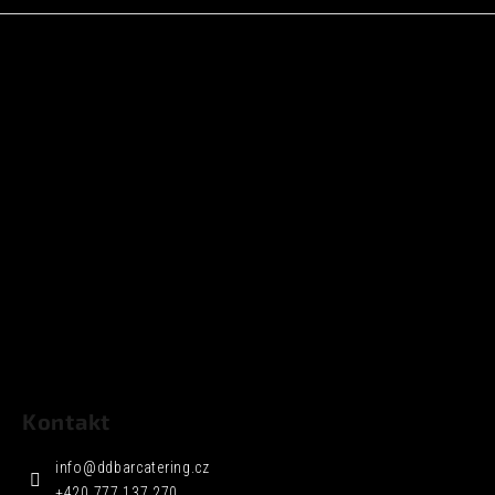
Kontakt
info
@
ddbarcatering.cz
+420 777 137 270