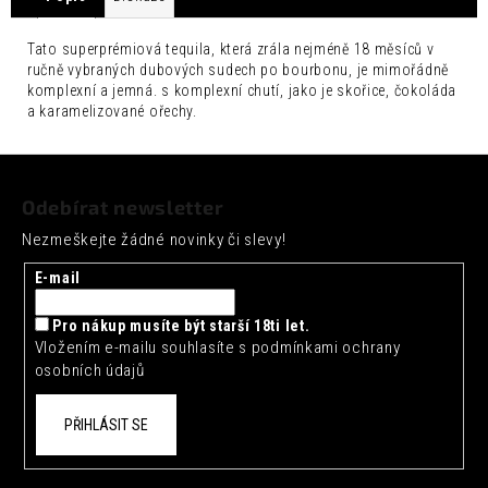
č
u
j
Tato superprémiová tequila, která zrála nejméně 18 měsíců v
ručně vybraných dubových sudech po bourbonu, je mimořádně
e
komplexní a jemná. s komplexní chutí, jako je skořice, čokoláda
m
a karamelizované ořechy.
e
Z
SEICHA
MATCHA
á
LIMETKA
Odebírat newsletter
p
0,33L
Nezmeškejte žádné novinky či slevy!
a
42
Kč
t
E-mail
í
Pro nákup musíte být starší 18ti let.
Vložením e-mailu souhlasíte s
podmínkami ochrany
osobních údajů
PŘIHLÁSIT SE