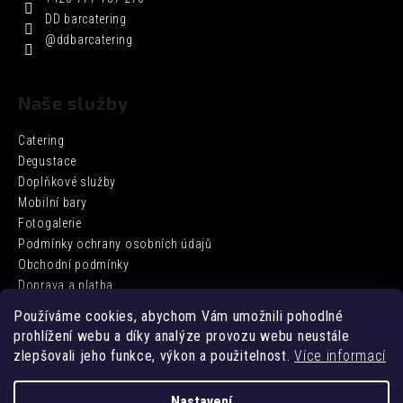
DD barcatering
@ddbarcatering
Naše služby
Catering
Degustace
Doplňkové služby
Mobilní bary
Fotogalerie
Podmínky ochrany osobních údajů
Obchodní podmínky
Doprava a platba
Používáme cookies, abychom Vám umožnili pohodlné
prohlížení webu a díky analýze provozu webu neustále
Facebook
zlepšovali jeho funkce, výkon a použitelnost.
Více informací
Nastavení